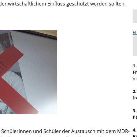
r wirtschaftlichem Einfluss geschützt werden sollten.
F
1
F
m
2
fr
3
P
4
e Schülerinnen und Schüler der Austausch mit dem MDR-
B