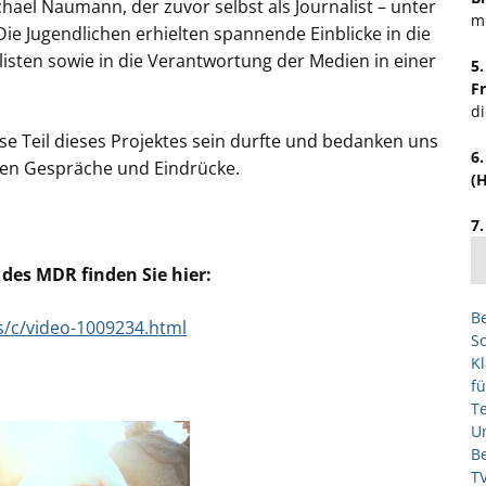
hael Naumann, der zuvor selbst als Journalist – unter
mo
Die Jugendlichen erhielten spannende Einblicke in die
listen sowie in die Verantwortung der Medien in einer
5.
F
di
se Teil dieses Projektes sein durfte und bedanken uns
6.
ten Gespräche und Eindrücke.
(
7
des MDR finden Sie hier:
B
s/c/video-1009234.html
S
K
fü
Te
Un
B
T