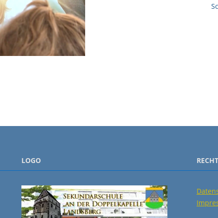
S
LOGO
RECHT
Daten
Impre