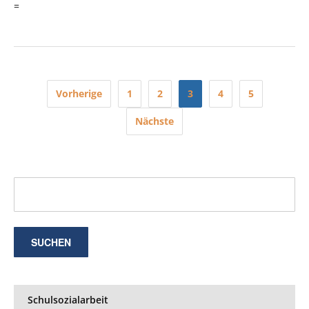
=
Seitennummerierung
Vorherige
1
2
3
4
5
der
Nächste
Beiträge
Schulsozialarbeit